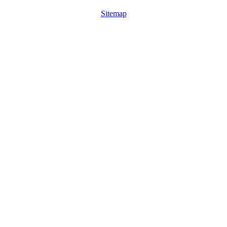
Sitemap