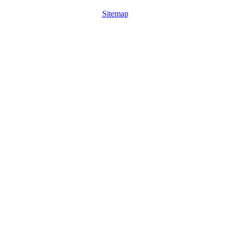
Sitemap