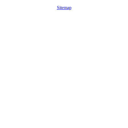
Sitemap