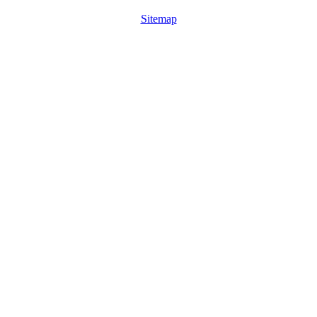
Sitemap