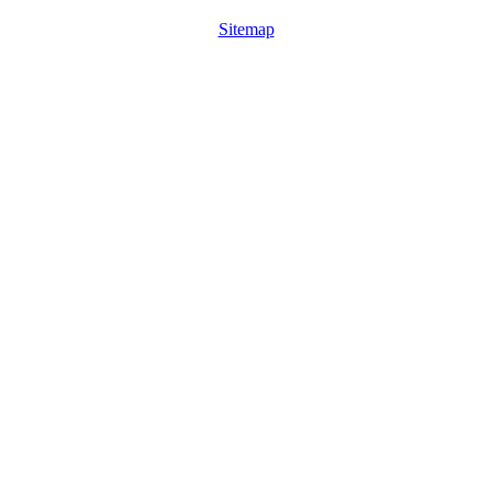
Sitemap