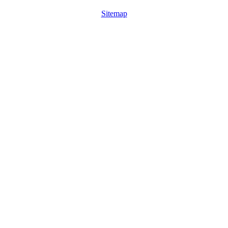
Sitemap