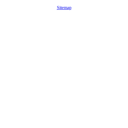
Sitemap