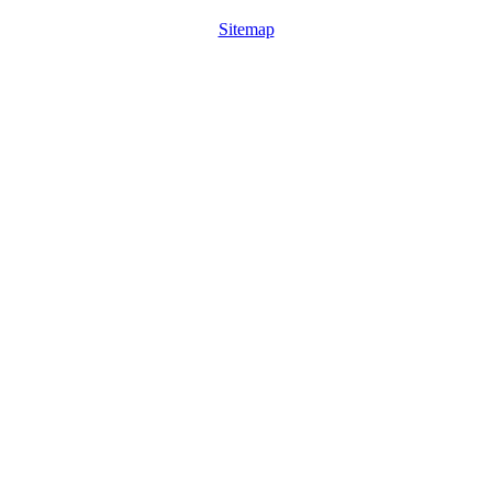
Sitemap