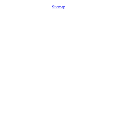
Sitemap