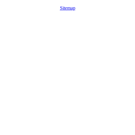
Sitemap